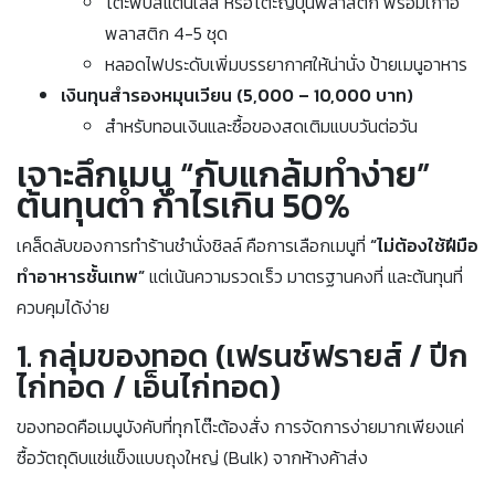
โต๊ะพับสแตนเลส หรือโต๊ะญี่ปุ่นพลาสติก พร้อมเก้าอี้
พลาสติก 4-5 ชุด
หลอดไฟประดับเพิ่มบรรยากาศให้น่านั่ง ป้ายเมนูอาหาร
เงินทุนสำรองหมุนเวียน (5,000 – 10,000 บาท)
สำหรับทอนเงินและซื้อของสดเติมแบบวันต่อวัน
เจาะลึกเมนู “กับแกล้มทำง่าย”
ต้นทุนต่ำ กำไรเกิน 50%
เคล็ดลับของการทำร้านชำนั่งชิลล์ คือการเลือกเมนูที่
“ไม่ต้องใช้ฝีมือ
ทำอาหารชั้นเทพ”
แต่เน้นความรวดเร็ว มาตรฐานคงที่ และต้นทุนที่
ควบคุมได้ง่าย
1. กลุ่มของทอด (เฟรนช์ฟรายส์ / ปีก
ไก่ทอด / เอ็นไก่ทอด)
ของทอดคือเมนูบังคับที่ทุกโต๊ะต้องสั่ง การจัดการง่ายมากเพียงแค่
ซื้อวัตถุดิบแช่แข็งแบบถุงใหญ่ (Bulk) จากห้างค้าส่ง