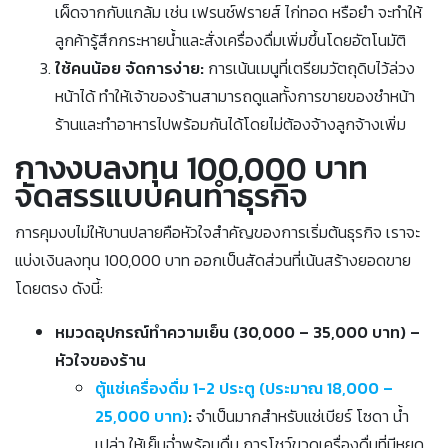
เผ็ดจากกับแกล้ม เช่น เฟรนช์ฟรายส์ ไก่ทอด หรือยำ จะทำให้
ลูกค้ารู้สึกกระหายน้ำและสั่งเครื่องดื่มเพิ่มขึ้นโดยอัตโนมัติ
ใช้คนน้อย จัดการง่าย:
การเน้นเมนูที่เตรียมวัตถุดิบไว้ล่วง
หน้าได้ ทำให้เจ้าของร้านสามารถดูแลทั้งการขายของชำหน้า
ร้านและทำอาหารไปพร้อมกันได้โดยไม่ต้องจ้างลูกจ้างเพิ่ม
กางงบลงทุน 100,000 บาท
จัดสรรแบบคนทำธุรกิจ
การคุมงบไม่ให้บานปลายคือหัวใจสำคัญของการเริ่มต้นธุรกิจ เราจะ
แบ่งเงินลงทุน 100,000 บาท ออกเป็นสัดส่วนที่เน้นสร้างยอดขาย
โดยตรง ดังนี้:
หมวดอุปกรณ์ทำความเย็น (30,000 – 35,000 บาท) –
หัวใจของร้าน
ตู้แช่เครื่องดื่ม 1-2 ประตู (ประมาณ 18,000 –
25,000 บาท)
:
จำเป็นมากสำหรับแช่เบียร์ โซดา น้ำ
เปล่า ให้เย็นฉ่ำพร้อมดื่ม การโชว์ขวดเครื่องดื่มที่มีหยด