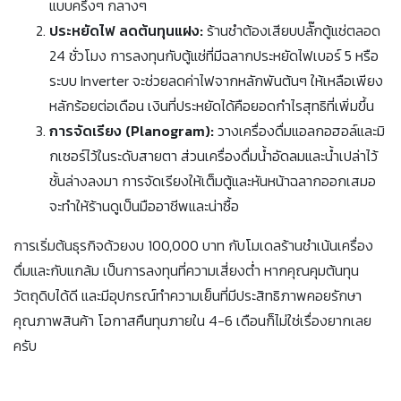
แบบครึ่งๆ กลางๆ
ประหยัดไฟ ลดต้นทุนแฝง:
ร้านชำต้องเสียบปลั๊กตู้แช่ตลอด
24 ชั่วโมง การลงทุนกับตู้แช่ที่มีฉลากประหยัดไฟเบอร์ 5 หรือ
ระบบ Inverter จะช่วยลดค่าไฟจากหลักพันต้นๆ ให้เหลือเพียง
หลักร้อยต่อเดือน เงินที่ประหยัดได้คือยอดกำไรสุทธิที่เพิ่มขึ้น
การจัดเรียง (Planogram):
วางเครื่องดื่มแอลกอฮอล์และมิ
กเซอร์ไว้ในระดับสายตา ส่วนเครื่องดื่มน้ำอัดลมและน้ำเปล่าไว้
ชั้นล่างลงมา การจัดเรียงให้เต็มตู้และหันหน้าฉลากออกเสมอ
จะทำให้ร้านดูเป็นมืออาชีพและน่าซื้อ
การเริ่มต้นธุรกิจด้วยงบ 100,000 บาท กับโมเดลร้านชำเน้นเครื่อง
ดื่มและกับแกล้ม เป็นการลงทุนที่ความเสี่ยงต่ำ หากคุณคุมต้นทุน
วัตถุดิบได้ดี และมีอุปกรณ์ทำความเย็นที่มีประสิทธิภาพคอยรักษา
คุณภาพสินค้า โอกาสคืนทุนภายใน 4-6 เดือนก็ไม่ใช่เรื่องยากเลย
ครับ