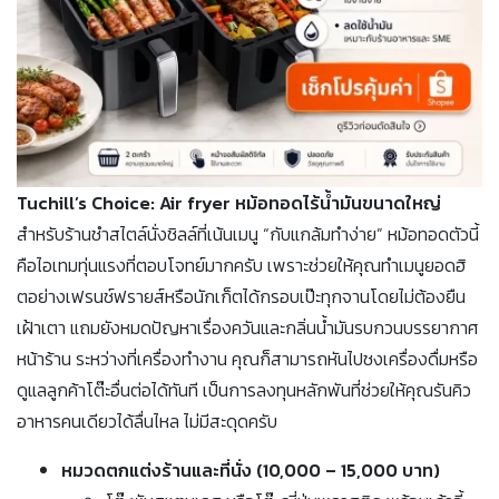
Tuchill’s Choice: Air fryer หม้อทอดไร้น้ำมันขนาดใหญ่
สำหรับร้านชำสไตล์นั่งชิลล์ที่เน้นเมนู “กับแกล้มทำง่าย” หม้อทอดตัวนี้
คือไอเทมทุ่นแรงที่ตอบโจทย์มากครับ เพราะช่วยให้คุณทำเมนูยอดฮิ
ตอย่างเฟรนช์ฟรายส์หรือนักเก็ตได้กรอบเป๊ะทุกจานโดยไม่ต้องยืน
เฝ้าเตา แถมยังหมดปัญหาเรื่องควันและกลิ่นน้ำมันรบกวนบรรยากาศ
หน้าร้าน ระหว่างที่เครื่องทำงาน คุณก็สามารถหันไปชงเครื่องดื่มหรือ
ดูแลลูกค้าโต๊ะอื่นต่อได้ทันที เป็นการลงทุนหลักพันที่ช่วยให้คุณรันคิว
อาหารคนเดียวได้ลื่นไหล ไม่มีสะดุดครับ
หมวดตกแต่งร้านและที่นั่ง (10,000 – 15,000 บาท)