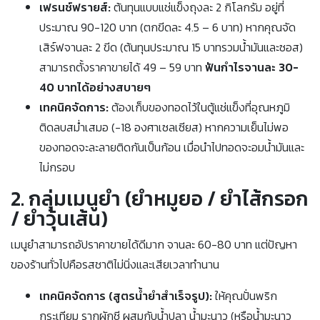
เฟรนช์ฟรายส์:
ต้นทุนแบบแช่แข็งถุงละ 2 กิโลกรัม อยู่ที่
ประมาณ 90-120 บาท (ตกขีดละ 4.5 – 6 บาท) หากคุณจัด
เสิร์ฟจานละ 2 ขีด (ต้นทุนประมาณ 15 บาทรวมน้ำมันและซอส)
สามารถตั้งราคาขายได้ 49 – 59 บาท
ฟันกำไรจานละ 30-
40 บาทได้อย่างสบายๆ
เทคนิคจัดการ:
ต้องเก็บของทอดไว้ในตู้แช่แข็งที่อุณหภูมิ
ติดลบสม่ำเสมอ (-18 องศาเซลเซียส) หากความเย็นไม่พอ
ของทอดจะละลายติดกันเป็นก้อน เมื่อนำไปทอดจะอมน้ำมันและ
ไม่กรอบ
2. กลุ่มเมนูยำ (ยำหมูยอ / ยำไส้กรอก
/ ยำวุ้นเส้น)
เมนูยำสามารถอัปราคาขายได้ดีมาก จานละ 60-80 บาท แต่ปัญหา
ของร้านทั่วไปคือรสชาติไม่นิ่งและเสียเวลาทำนาน
เทคนิคจัดการ (สูตรน้ำยำสำเร็จรูป):
ให้คุณปั่นพริก
กระเทียม รากผักชี ผสมกับน้ำปลา น้ำมะนาว (หรือน้ำมะนาว