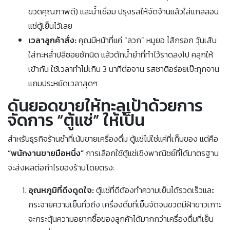
ขวดคุณภาพดี) และน้ำเชื่อม ปรุงรสให้จัดจ้านแล้วใส่แกลลอน
แช่ตู้เย็นไว้เลย
เวลาลูกค้าสั่ง:
คุณมีหน้าที่แค่ “ลวก” หมูยอ ไส้กรอก วุ้นเส้น
ใส่กะหล่ำปลีซอยซักนิด แล้วตักน้ำยำที่ทำไว้ราดลงไป คลุกให้
เข้ากัน ใช้เวลาทำไม่เกิน 3 นาทีต่อจาน รสชาติอร่อยเป๊ะทุกจาน
แถมประหยัดเวลาสุดๆ
ดันยอดขายให้ทะลุเป้าด้วยการ
จัดการ “ตู้แช่” ให้เป็น
สำหรับธุรกิจร้านชำที่เน้นขายเครื่องดื่ม ตู้แช่ไม่ใช่แค่ที่เก็บของ แต่คือ
“พนักงานขายมือหนึ่ง”
การเลือกใช้ตู้แช่เชิงพาณิชย์ที่ได้มาตรฐาน
จะส่งผลต่อกำไรของร้านโดยตรง:
อุณหภูมิที่ดึงดูดใจ:
ตู้แช่ที่ดีต้องทำความเย็นได้รวดเร็วและ
กระจายความเย็นทั่วถึง เครื่องดื่มที่เย็นจัดจนขวดมีฝ้าขาวเกาะ
จะกระตุ้นความอยากซื้อของลูกค้าได้มากกว่าเครื่องดื่มที่เย็น