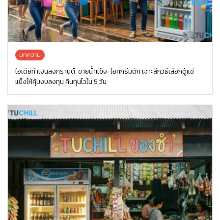
บทความ
ไอเดียทำเงินสงกรานต์: ขายน้ำแข็ง-ไอศกรีมตัก เจาะลึกวิธีเลือกตู้แช่
แข็งให้คุ้มงบลงทุน คืนทุนไวใน 5 วัน