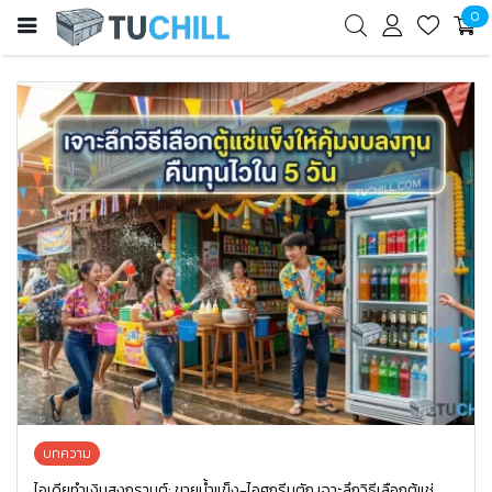
0
บทความ
ไอเดียทำเงินสงกรานต์: ขายน้ำแข็ง-ไอศกรีมตัก เจาะลึกวิธีเลือกตู้แช่