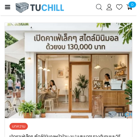
0
บทความ
เปิดคาเฟ่เล็กๆ สไตล์มินิมอลหน้าบ้าน งบ 1 แสนบาท! กางต้นทุนและวิธี