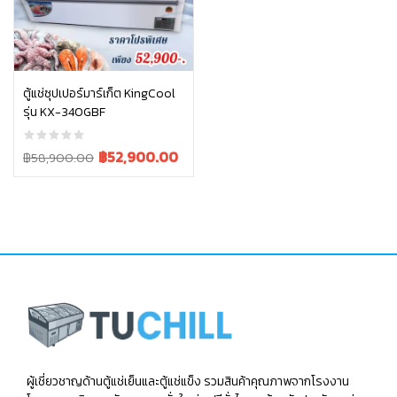
หยิบใส่ตะกร้า
ตู้แช่ซุปเปอร์มาร์เก็ต KingCool
รุ่น KX-340GBF
Original
Current
฿
52,900.00
฿
58,900.00
price
price
was:
is:
฿58,900.00.
฿52,900.00.
ผู้เชี่ยวชาญด้านตู้แช่เย็นและตู้แช่แข็ง รวมสินค้าคุณภาพจากโรงงาน