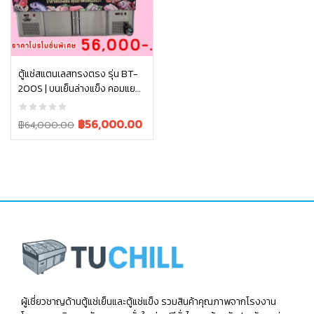
หยิบใส่ตะกร้า
ตู้แช่สแตนเลสทรงตรง รุ่น BT-
200S | บนเย็นล่างแข็ง คอมแยก
2 ตัว ประหยัดไฟ ถาดแช่โชว์
สวยงาม
Original
Current
฿
56,000.00
฿
64,000.00
price
price
was:
is:
฿64,000.00.
฿56,000.00.
ผู้เชี่ยวชาญด้านตู้แช่เย็นและตู้แช่แข็ง รวมสินค้าคุณภาพจากโรงงาน