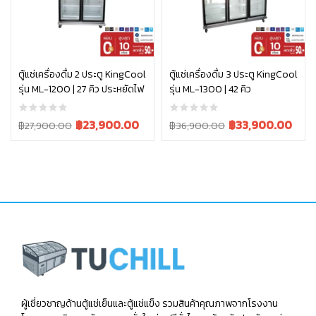
หยิบใส่ตะกร้า
หยิบใส่ตะกร้า
ตู้แช่เครื่องดื่ม 2 ประตู KingCool
ตู้แช่เครื่องดื่ม 3 ประตู KingCool
รุ่น ML-1200 | 27 คิว ประหยัดไฟ
รุ่น ML-1300 | 42 คิว
Original
Current
Original
Current
฿
23,900.00
฿
33,900.00
฿
27,900.00
฿
36,900.00
price
price
price
price
was:
is:
was:
is:
฿27,900.00.
฿23,900.00.
฿36,900.00.
฿33,900.00.
ผู้เชี่ยวชาญด้านตู้แช่เย็นและตู้แช่แข็ง รวมสินค้าคุณภาพจากโรงงาน